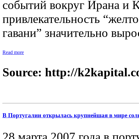
событий вокруг Ирана и Ки
привлекательность “желто
гавани” значительно выро
Read more
Source: http://k2kapital.
В Португалии открылась крупнейшая в мире сол
28 марта 2007 года в пор