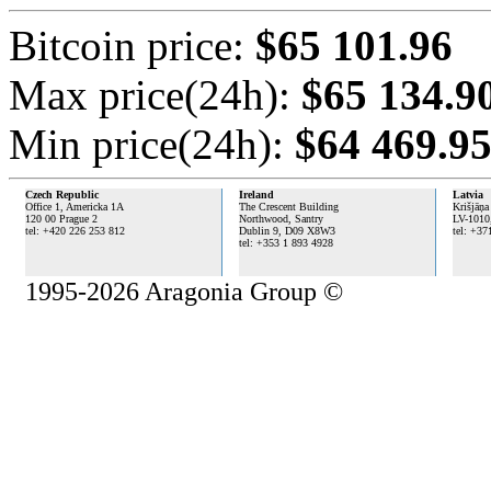
Bitcoin price:
$65 101.96
Max price(24h):
$65 134.9
Min price(24h):
$64 469.9
Czech Republic
Ireland
Latvia
Office 1, Americka 1A
The Crescent Building
Krišjāņa
120 00 Prague 2
Northwood, Santry
LV-1010
tel: +420 226 253 812
Dublin 9,
D09 X8W3
tel: +37
tel: +353 1 893 4928
1995-2026 Aragonia Group ©