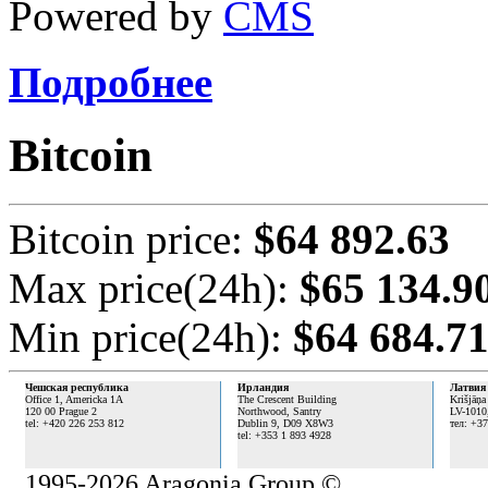
Powered by
CMS
Подробнее
Bitcoin
Bitcoin price:
$64 892.63
Max price(24h):
$65 134.9
Min price(24h):
$64 684.7
Чешская республика
Ирландия
Латвия
Office 1, Americka 1A
The Crescent Building
Krišjāņa
120 00 Prague 2
Northwood, Santry
LV-1010
tel: +420 226 253 812
Dublin 9,
D09 X8W3
тел: +3
tel: +353 1 893 4928
1995-2026 Aragonia Group ©